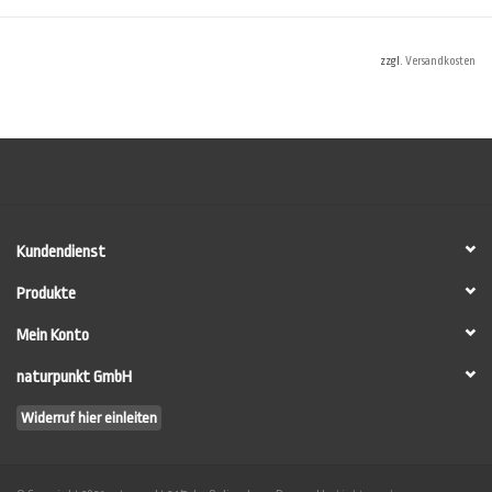
individuellen
Materialbedarf für Ihr Projekt zu ermitteln.
zzgl.
Versandkosten
Dennoch können im Verbrauchsrechner nicht alle Umstände vor Ort
berücksichtigt werden. Vor allem nicht die individuellen Verbrauchswerte des
Anwenders. Machen Sie im Zweifel auf einer Testwand (mind. 10 m²) eine
Anstrichprobe, um die Verbräuche sicher zu ermitteln.
HINWEIS: Die einzelnen Komponenten werden
NICHT
fertig gemischt
ausgeliefert sondern erst unmittelbar vor der Verarbeitung durch den
Anwender zusammengemischt (siehe
LESANDO-Mio!-Anwenderleitfaden
).
Kundendienst
Produkte
Mein Konto
naturpunkt GmbH
Widerruf hier einleiten