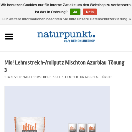
Wir benutzen Cookies nur für interne Zwecke um den Webshop zu verbessern.
Ist das in Ordnung?
Ja
Nein
0 Artikel - 0,00 €
Für weitere Informationen beachten Sie bitte unsere Datenschutzerklärung. »
Startseite
Lesando Mio!
Mio! Lehmstreich-/rollputz Mischton Azurblau Tönung
Werkzeuge
3
STARTSEITE
/
MIO! LEHMSTREICH-/ROLLPUTZ MISCHTON AZURBLAU TÖNUNG 3
Website