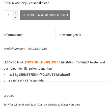
* Inkl. MwSt. zzgl.
Versandkosten
+
ZUM WARENKORB HINZUFÜGEN
-
Informationen
Bewertungen
(0)
Artikelnummer::
20901612319103
LESANDO Mio!
LEHMSTREICH-/
ROLLPUTZ
Azurblau - Tönung 3
, bestehend
aus folgenden Einzelkomponenten:
1 x 5 kg LEHMSTREICH-/ROLLPUTZ Mischweiß
3 x 100g VOLLTON Azurblau
Verbrauch:
1-lagig ca. 120- 150 gr/m², 2-lagig ca. 200 - 260 gr/m²
(*)
Reichweite:
1-lagig ca. 33 - 41m², 2-lagig ca. 19 - 25m²
(*)
LESANDO
(*)
Verbräuche sind stark abhängig vom Untergrund und den
Zur Wunschliste hinzufügen
/
Zum Vergleich hinzufügen
/
Drucken
Ausführungsvarianten. Der
Lesando Verbrauchsrechner
hilft Ihnen, den