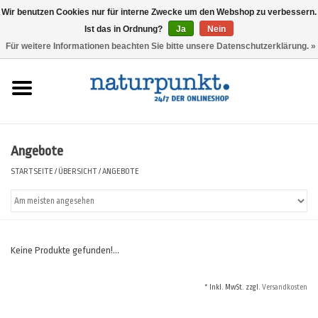
Wir benutzen Cookies nur für interne Zwecke um den Webshop zu verbessern.
Ist das in Ordnung?
Ja
Nein
0 Artikel - 0,00 €
Für weitere Informationen beachten Sie bitte unsere Datenschutzerklärung. »
Startseite
Lesando Mio!
Angebote
Werkzeuge
STARTSEITE
/
ÜBERSICHT
/
ANGEBOTE
Website
Keine Produkte gefunden!...
* Inkl. MwSt. zzgl.
Versandkosten