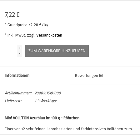
7,22 €
* Grundpreis: 72,20 € / kg
* Inkl. MwSt. zzgl.
Versandkosten
+
ZUM WARENKORB HINZUFÜGEN
-
Informationen
Bewertungen
(0)
Artikelnummer::
20901615191000
Lieferzeit:
1-3 Werktage
Mio! VOLLTON Azurblau im 100 g - Röhrchen
Einer von 12 sehr feinen, lehmbasierten und farbintensiven Volltönen zum
Abtönen von
LESANDO Mio! LEHMFARBE (LF) Mischweiß
,
LEHMSTREICH- UND