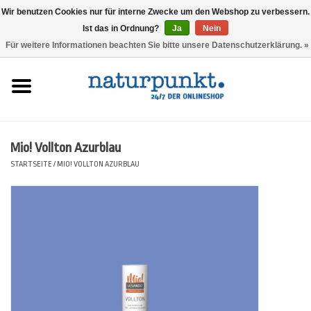
Wir benutzen Cookies nur für interne Zwecke um den Webshop zu verbessern.
Ist das in Ordnung?
Ja
Nein
0 Artikel - 0,00 €
Für weitere Informationen beachten Sie bitte unsere Datenschutzerklärung. »
Startseite
Lesando Mio!
Mio! Vollton Azurblau
Werkzeuge
STARTSEITE
/
MIO! VOLLTON AZURBLAU
Website