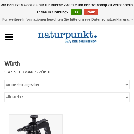
Wir benutzen Cookies nur für interne Zwecke um den Webshop zu verbessern.
Ist das in Ordnung?
Ja
Nein
0 Artikel - 0,00 €
Für weitere Informationen beachten Sie bitte unsere Datenschutzerklärung. »
Startseite
Lesando Mio!
Würth
Werkzeuge
STARTSEITE
/
MARKEN
/
WÜRTH
Website