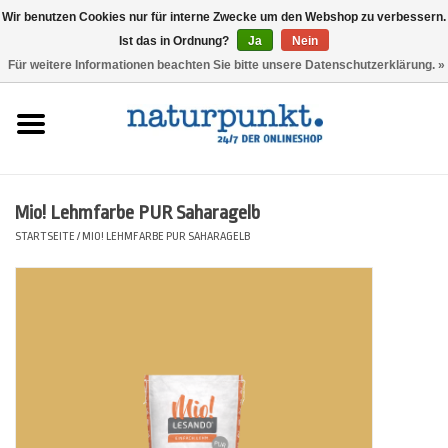
Wir benutzen Cookies nur für interne Zwecke um den Webshop zu verbessern.
Ist das in Ordnung?
Ja
Nein
0 Artikel - 0,00 €
Für weitere Informationen beachten Sie bitte unsere Datenschutzerklärung. »
Startseite
Lesando Mio!
Mio! Lehmfarbe PUR Saharagelb
Werkzeuge
STARTSEITE
/
MIO! LEHMFARBE PUR SAHARAGELB
Website