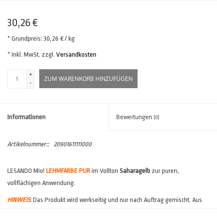
30,26 €
* Grundpreis: 30,26 € / kg
* Inkl. MwSt. zzgl.
Versandkosten
+
ZUM WARENKORB HINZUFÜGEN
-
Informationen
Bewertungen
(0)
Artikelnummer::
20901611111000
LESANDO Mio!
LEHMFARBE PUR
im Vollton
Saharagelb
zur puren,
vollflächigen Anwendung.
HINWEIS
: Das Produkt wird werkseitig und nur nach Auftrag gemischt. Aus
diesem Grund ist hier mit einer
verlängerten Lieferzeit
zu rechnen.