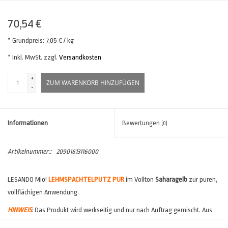
70,54 €
* Grundpreis: 7,05 € / kg
* Inkl. MwSt. zzgl.
Versandkosten
+
ZUM WARENKORB HINZUFÜGEN
-
Informationen
Bewertungen
(0)
Artikelnummer::
20901613116000
LESANDO Mio!
LEHMSPACHTELPUTZ PUR
im Vollton
Saharagelb
zur puren,
vollflächigen Anwendung.
HINWEIS
: Das Produkt wird werkseitig und nur nach Auftrag gemischt. Aus
diesem Grund ist hier mit einer
verlängerten Lieferzeit
zu rechnen.