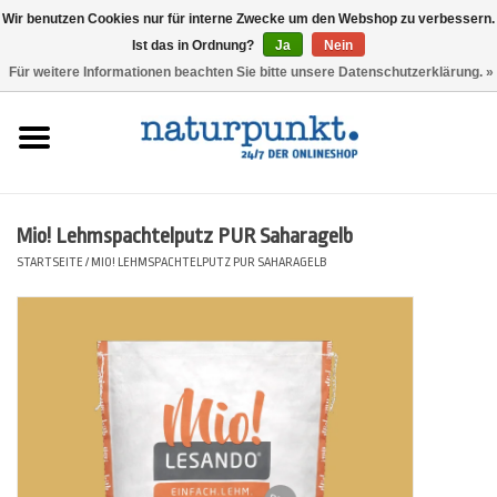
Wir benutzen Cookies nur für interne Zwecke um den Webshop zu verbessern.
Ist das in Ordnung?
Ja
Nein
0 Artikel - 0,00 €
Für weitere Informationen beachten Sie bitte unsere Datenschutzerklärung. »
Startseite
Lesando Mio!
Mio! Lehmspachtelputz PUR Saharagelb
Werkzeuge
STARTSEITE
/
MIO! LEHMSPACHTELPUTZ PUR SAHARAGELB
Website