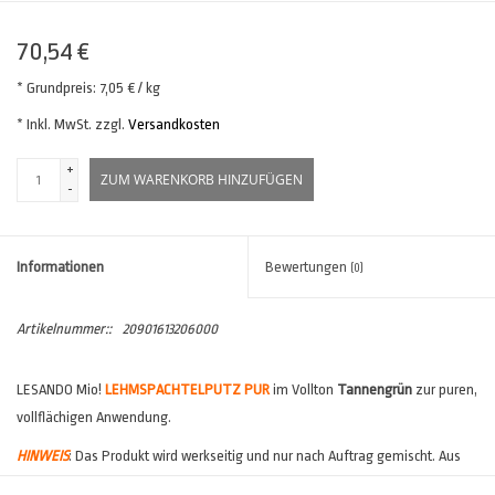
70,54 €
* Grundpreis: 7,05 € / kg
* Inkl. MwSt. zzgl.
Versandkosten
+
ZUM WARENKORB HINZUFÜGEN
-
Informationen
Bewertungen
(0)
Artikelnummer::
20901613206000
LESANDO Mio!
LEHMSPACHTELPUTZ PUR
im Vollton
Tannengrün
zur puren,
vollflächigen Anwendung.
HINWEIS
: Das Produkt wird werkseitig und nur nach Auftrag gemischt. Aus
diesem Grund ist hier mit einer
verlängerten Lieferzeit
zu rechnen.