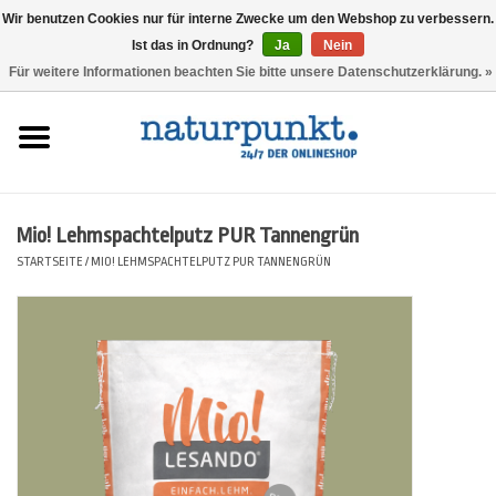
Wir benutzen Cookies nur für interne Zwecke um den Webshop zu verbessern.
Ist das in Ordnung?
Ja
Nein
0 Artikel - 0,00 €
Für weitere Informationen beachten Sie bitte unsere Datenschutzerklärung. »
Startseite
Lesando Mio!
Mio! Lehmspachtelputz PUR Tannengrün
Werkzeuge
STARTSEITE
/
MIO! LEHMSPACHTELPUTZ PUR TANNENGRÜN
Website