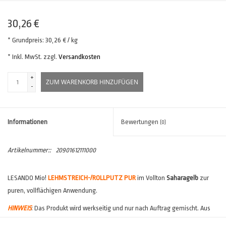
30,26 €
* Grundpreis: 30,26 € / kg
* Inkl. MwSt. zzgl.
Versandkosten
+
ZUM WARENKORB HINZUFÜGEN
-
Informationen
Bewertungen
(0)
Artikelnummer::
20901612111000
LESANDO Mio!
LEHMSTREICH-/ROLLPUTZ PUR
im Vollton
Saharagelb
zur
puren, vollflächigen Anwendung.
HINWEIS
: Das Produkt wird werkseitig und nur nach Auftrag gemischt. Aus
diesem Grund ist hier mit einer
verlängerten Lieferzeit
zu rechnen.