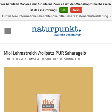
Wir benutzen Cookies nur für interne Zwecke um den Webshop zu verbessern.
Ist das in Ordnung?
Ja
Nein
0 Artikel - 0,00 €
Für weitere Informationen beachten Sie bitte unsere Datenschutzerklärung. »
Startseite
Lesando Mio!
Mio! Lehmstreich-/rollputz PUR Saharagelb
Werkzeuge
STARTSEITE
/
MIO! LEHMSTREICH-/ROLLPUTZ PUR SAHARAGELB
Website