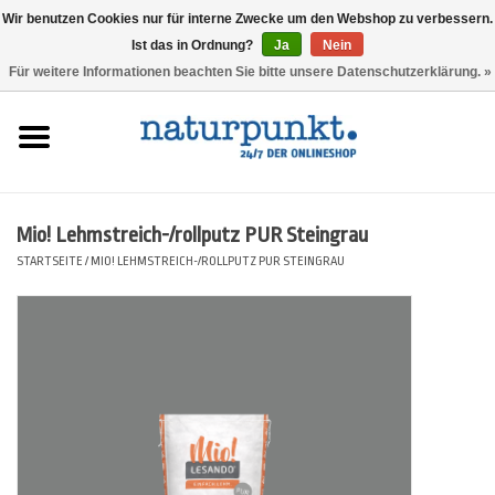
Wir benutzen Cookies nur für interne Zwecke um den Webshop zu verbessern.
Ist das in Ordnung?
Ja
Nein
0 Artikel - 0,00 €
Für weitere Informationen beachten Sie bitte unsere Datenschutzerklärung. »
Startseite
Lesando Mio!
Mio! Lehmstreich-/rollputz PUR Steingrau
Werkzeuge
STARTSEITE
/
MIO! LEHMSTREICH-/ROLLPUTZ PUR STEINGRAU
Website