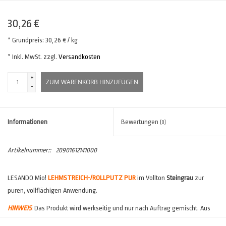
30,26 €
* Grundpreis: 30,26 € / kg
* Inkl. MwSt. zzgl.
Versandkosten
+
ZUM WARENKORB HINZUFÜGEN
-
Informationen
Bewertungen
(0)
Artikelnummer::
20901612141000
LESANDO Mio!
LEHMSTREICH-/ROLLPUTZ PUR
im Vollton
Steingrau
zur
puren, vollflächigen Anwendung.
HINWEIS
: Das Produkt wird werkseitig und nur nach Auftrag gemischt. Aus
diesem Grund ist hier mit einer
verlängerten Lieferzeit
zu rechnen.