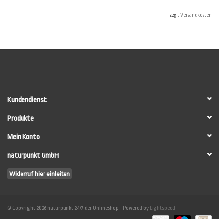
individuellen
Materialbedarf für Ihr Projekt zu ermitteln.
zzgl.
Versandkosten
Dennoch können im Verbrauchsrechner nicht alle Umstände vor Ort
berücksichtigt werden. Vor allem nicht die individuellen Verbrauchswerte des
Anwenders. Machen Sie im Zweifel auf einer Testwand (mind. 10 m²) eine
Anstrichprobe, um die Verbräuche sicher zu ermitteln.
HINWEIS: Die einzelnen Komponenten werden
NICHT
fertig gemischt
ausgeliefert sondern erst unmittelbar vor der Verarbeitung durch den
Kundendienst
Anwender zusammengemischt (siehe
LESANDO-Mio!-Anwenderleitfaden
).
Produkte
Mein Konto
naturpunkt GmbH
Widerruf hier einleiten
© Copyright 2026 naturpunkt 24/7 der Onlineshop - Powered by
Lightspeed