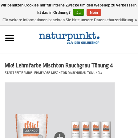
Wir benutzen Cookies nur für interne Zwecke um den Webshop zu verbessern.
Ist das in Ordnung?
Ja
Nein
0 Artikel - 0,00 €
Für weitere Informationen beachten Sie bitte unsere Datenschutzerklärung. »
Startseite
Lesando Mio!
Mio! Lehmfarbe Mischton Rauchgrau Tönung 4
Werkzeuge
STARTSEITE
/
MIO! LEHMFARBE MISCHTON RAUCHGRAU TÖNUNG 4
Website