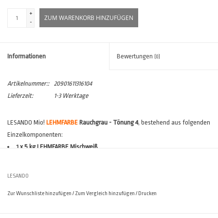
+
ZUM WARENKORB HINZUFÜGEN
-
Informationen
Bewertungen
(0)
Artikelnummer::
20901611316104
Lieferzeit:
1-3 Werktage
LESANDO Mio!
LEHMFARBE
Rauchgrau - Tönung 4
, bestehend aus folgenden
Einzelkomponenten:
1 x 5 kg LEHMFARBE Mischweiß
4 x 100g VOLLTON Rauchgrau
Verbrauch:
1-lagig ca. 120 - 150 gr/m², 2-lagig ca. 180- 260 gr/m²
(*)
LESANDO
Reichweite:
1-lagig ca. 33 - 41m², 2-lagig ca. 19 - 27 m²
(*)
Zur Wunschliste hinzufügen
/
Zum Vergleich hinzufügen
/
Drucken
(*)
Verbräuche sind stark abhängig vom Untergrund und den
Ausführungsvarianten. Der
Lesando Verbrauchsrechner
hilft Ihnen, den