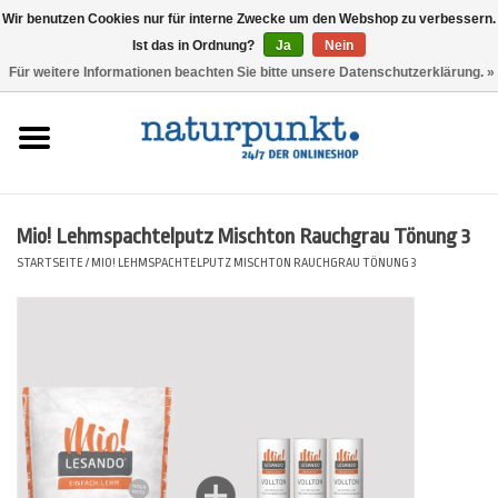
Wir benutzen Cookies nur für interne Zwecke um den Webshop zu verbessern.
Ist das in Ordnung?
Ja
Nein
0 Artikel - 0,00 €
Für weitere Informationen beachten Sie bitte unsere Datenschutzerklärung. »
Startseite
Lesando Mio!
Mio! Lehmspachtelputz Mischton Rauchgrau Tönung 3
Werkzeuge
STARTSEITE
/
MIO! LEHMSPACHTELPUTZ MISCHTON RAUCHGRAU TÖNUNG 3
Website