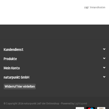
zzgl.
Versandkosten
Dennoch können im Verbrauchsrechner nicht alle Umstände vor Ort
berücksichtigt werden. Vor allem nicht die individuellen Verbrauchswerte des
Anwenders. Machen Sie im Zweifel auf einer Testwand (mind. 10 m²) eine
Anstrichprobe, um die Verbräuche sicher zu ermitteln.
HINWEIS: Die einzelnen Komponenten werden
NICHT
fertig gemischt
ausgeliefert sondern erst unmittelbar vor der Verarbeitung durch den
Anwender zusammengemischt (siehe
LESANDO-Mio!-Anwenderleitfaden
).
Kundendienst
Produkte
Mein Konto
naturpunkt GmbH
Widerruf hier einleiten
© Copyright 2026 naturpunkt 24/7 der Onlineshop - Powered by
Lightspeed