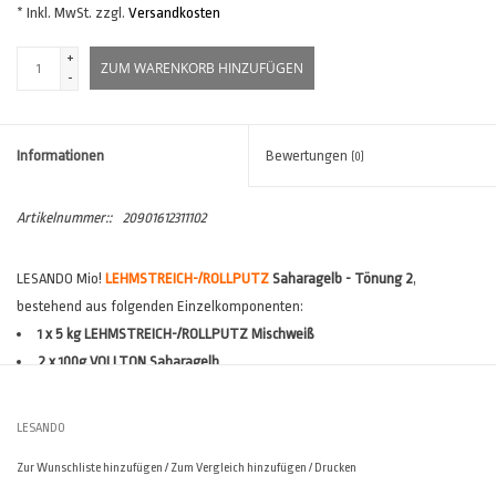
* Inkl. MwSt. zzgl.
Versandkosten
+
ZUM WARENKORB HINZUFÜGEN
-
Informationen
Bewertungen
(0)
Artikelnummer::
20901612311102
LESANDO Mio!
LEHMSTREICH-/
ROLLPUTZ
Saharagelb - Tönung 2
,
bestehend aus folgenden Einzelkomponenten:
1 x 5 kg LEHMSTREICH-/ROLLPUTZ Mischweiß
2 x 100g VOLLTON Saharagelb
Verbrauch:
1-lagig ca. 120- 150 gr/m², 2-lagig ca. 200 - 260 gr/m²
(*)
Reichweite:
1-lagig ca. 33 - 41m², 2-lagig ca. 19 - 25m²
(*)
LESANDO
(*)
Verbräuche sind stark abhängig vom Untergrund und den
Zur Wunschliste hinzufügen
/
Zum Vergleich hinzufügen
/
Drucken
Ausführungsvarianten. Der
Lesando Verbrauchsrechner
hilft Ihnen, den