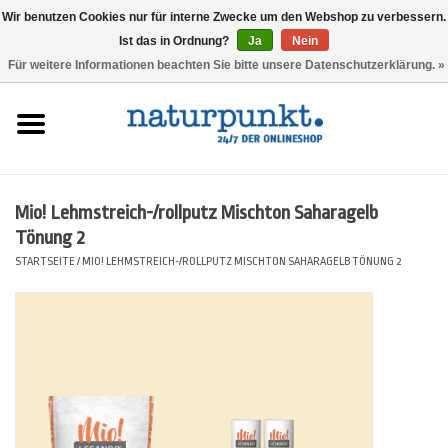
Wir benutzen Cookies nur für interne Zwecke um den Webshop zu verbessern.
Ist das in Ordnung?
Ja
Nein
0 Artikel - 0,00 €
Für weitere Informationen beachten Sie bitte unsere Datenschutzerklärung. »
Startseite
Lesando Mio!
Mio! Lehmstreich-/rollputz Mischton Saharagelb
Werkzeuge
Tönung 2
STARTSEITE
/
MIO! LEHMSTREICH-/ROLLPUTZ MISCHTON SAHARAGELB TÖNUNG 2
Website