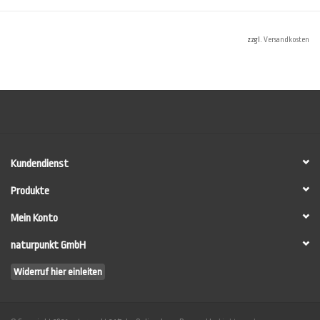
individuellen
Materialbedarf für Ihr Projekt zu ermitteln.
zzgl.
Versandkosten
Dennoch können im Verbrauchsrechner nicht alle Umstände vor Ort
berücksichtigt werden. Vor allem nicht die individuellen Verbrauchswerte des
Anwenders. Machen Sie im Zweifel auf einer Testwand (mind. 10 m²) eine
Anstrichprobe, um die Verbräuche sicher zu ermitteln.
HINWEIS: Die einzelnen Komponenten werden
NICHT
fertig gemischt
ausgeliefert sondern erst unmittelbar vor der Verarbeitung durch den
Anwender zusammengemischt (siehe
LESANDO-Mio!-Anwenderleitfaden
).
Kundendienst
Produkte
Mein Konto
naturpunkt GmbH
Widerruf hier einleiten