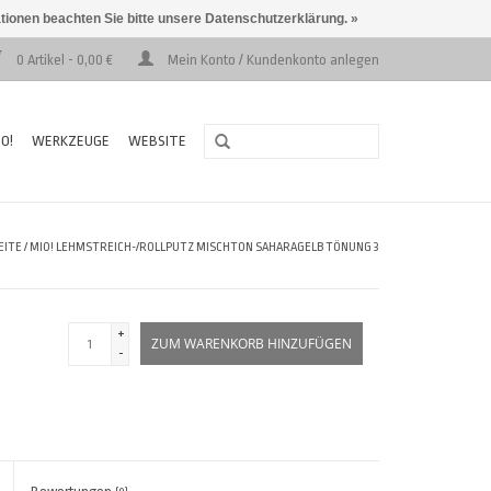
ationen beachten Sie bitte unsere Datenschutzerklärung. »
0 Artikel - 0,00 €
Mein Konto / Kundenkonto anlegen
O!
WERKZEUGE
WEBSITE
EITE
/
MIO! LEHMSTREICH-/ROLLPUTZ MISCHTON SAHARAGELB TÖNUNG 3
+
ZUM WARENKORB HINZUFÜGEN
-