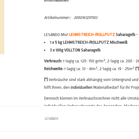
Informationen
Artikelnummer::
20901612311103
LESANDO Mio!
LEHMSTREICH-/
ROLLPUTZ
Saharagelb -
1 x 5 kg LEHMSTREICH-/ROLLPUTZ Mischweiß
3 x 100g VOLLTON Saharagelb
Verbrauch:
1-lagig ca. 120- 150 gr/m², 2-lagig ca. 200 - 
Reichweite:
1-lagig ca. 33 - 41m², 2-lagig ca. 19 - 25m²
(*)
(*)
Verbräuche sind stark abhängig vom Untergrund und
hilft Ihnen, den
individuellen
Materialbedarf für Ihr Proj
Dennoch können im Verbrauchsrechner nicht alle Umständ
individuellen Verbrauchswerte des Anwenders. Machen S
Anstrichprobe, um die Verbräuche sicher zu ermitteln.
LESANDO
HINWEIS: Die einzelnen Komponenten werden
NICHT
fe
Verarbeitung durch den Anwender zusammengemischt 