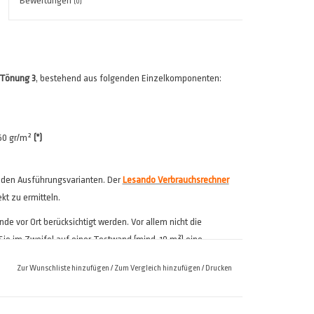
Bewertungen
(0)
 Tönung 3
, bestehend aus folgenden Einzelkomponenten:
260 gr/m²
(*)
 den Ausführungsvarianten. Der
Lesando Verbrauchsrechner
ekt zu ermitteln.
e vor Ort berücksichtigt werden. Vor allem nicht die
ie im Zweifel auf einer Testwand (mind. 10 m²) eine
Zur Wunschliste hinzufügen
/
Zum Vergleich hinzufügen
/
Drucken
rtig gemischt ausgeliefert sondern erst unmittelbar vor der
(siehe
LESANDO-Mio!-Anwenderleitfaden
).