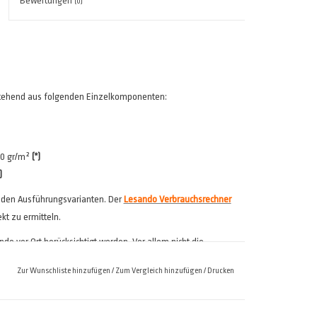
Bewertungen
(0)
stehend aus folgenden Einzelkomponenten:
260 gr/m²
(*)
)
 den Ausführungsvarianten. Der
Lesando Verbrauchsrechner
ekt zu ermitteln.
e vor Ort berücksichtigt werden. Vor allem nicht die
ie im Zweifel auf einer Testwand (mind. 10 m²) eine
Zur Wunschliste hinzufügen
/
Zum Vergleich hinzufügen
/
Drucken
rtig gemischt ausgeliefert sondern erst unmittelbar vor der