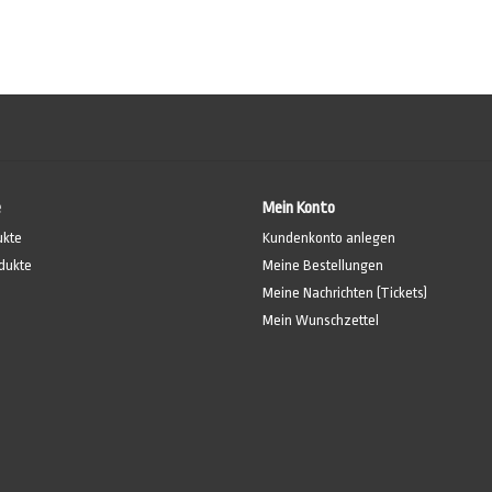
Verarbeitung durch den Anwender zusammengemischt 
e
Mein Konto
ukte
Kundenkonto anlegen
dukte
Meine Bestellungen
Meine Nachrichten (Tickets)
Mein Wunschzettel