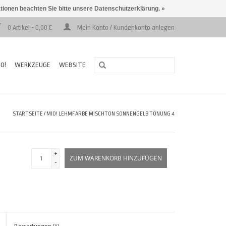
ationen beachten Sie bitte unsere Datenschutzerklärung. »
0 Artikel - 0,00 €
Mein Konto / Kundenkonto anlegen
O!
WERKZEUGE
WEBSITE
STARTSEITE
/
MIO! LEHMFARBE MISCHTON SONNENGELB TÖNUNG 4
+
ZUM WARENKORB HINZUFÜGEN
-