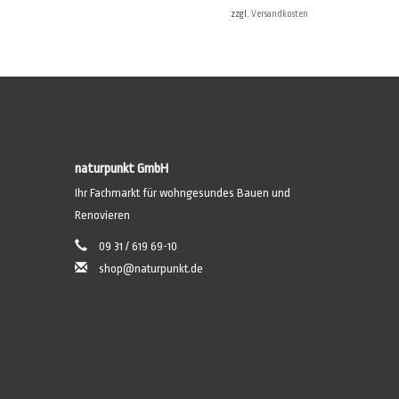
(siehe
LESANDO-Mio!-Anwenderleitfaden
).
zzgl.
Versandkosten
naturpunkt GmbH
Ihr Fachmarkt für wohngesundes Bauen und
Renovieren
09 31 / 619 69-10
shop@naturpunkt.de