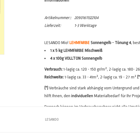
Informationen
Artikelnummer::
20901611322104
Lieferzeit:
1-3 Werktage
LESANDO Mio!
LEHMFARBE
Sonnengelb - Tönung 4
, be
1 x 5 kg LEHMFARBE Mischweiß
4 x 100g VOLLTON Sonnengelb
Verbrauch:
1-lagig ca. 120 - 150 gr/m², 2-lagig ca. 180- 
Reichweite:
1-lagig ca. 33 - 41m², 2-lagig ca. 19 - 27 m²
(*
(*)
Verbräuche sind stark abhängig vom Untergrund und
hilft Ihnen, den
individuellen
Materialbedarf für Ihr Proj
Dennoch können im Verbrauchsrechner nicht alle Umständ
individuellen Verbrauchswerte des Anwenders. Machen S
LESANDO
Anstrichprobe, um die Verbräuche sicher zu ermitteln.
HINWEIS: Die einzelnen Komponenten werden
NICHT
fe