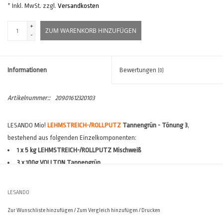
* Inkl. MwSt. zzgl.
Versandkosten
+
ZUM WARENKORB HINZUFÜGEN
-
Informationen
Bewertungen
(0)
Artikelnummer::
20901612320103
LESANDO Mio!
LEHMSTREICH-/
ROLLPUTZ
Tannengrün - Tönung 3
,
bestehend aus folgenden Einzelkomponenten:
1 x 5 kg LEHMSTREICH-/ROLLPUTZ Mischweiß
3 x 100g VOLLTON Tannengrün
Verbrauch:
1-lagig ca. 120- 150 gr/m², 2-lagig ca. 200 - 260 gr/m²
(*)
Reichweite:
1-lagig ca. 33 - 41m², 2-lagig ca. 19 - 25m²
(*)
LESANDO
(*)
Verbräuche sind stark abhängig vom Untergrund und den
Zur Wunschliste hinzufügen
/
Zum Vergleich hinzufügen
/
Drucken
Ausführungsvarianten. Der
Lesando Verbrauchsrechner
hilft Ihnen, den