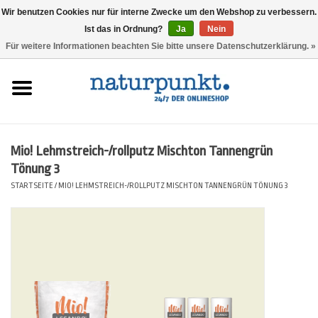
Wir benutzen Cookies nur für interne Zwecke um den Webshop zu verbessern.
Ist das in Ordnung?
Ja
Nein
0 Artikel - 0,00 €
Für weitere Informationen beachten Sie bitte unsere Datenschutzerklärung. »
Startseite
Lesando Mio!
Mio! Lehmstreich-/rollputz Mischton Tannengrün
Werkzeuge
Tönung 3
STARTSEITE
/
MIO! LEHMSTREICH-/ROLLPUTZ MISCHTON TANNENGRÜN TÖNUNG 3
Website