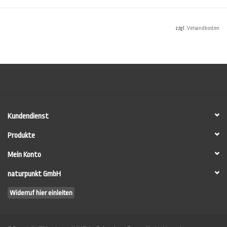
individuellen
Materialbedarf für Ihr Projekt zu ermitteln.
zzgl.
Versandkosten
Dennoch können im Verbrauchsrechner nicht alle Umstände vor Ort
berücksichtigt werden. Vor allem nicht die individuellen Verbrauchswerte des
Anwenders. Machen Sie im Zweifel auf einer Testwand (mind. 10 m²) eine
Anstrichprobe, um die Verbräuche sicher zu ermitteln.
HINWEIS: Die einzelnen Komponenten werden
NICHT
fertig gemischt
ausgeliefert sondern erst unmittelbar vor der Verarbeitung durch den
Anwender zusammengemischt (siehe
LESANDO-Mio!-Anwenderleitfaden
).
Kundendienst
Produkte
Mein Konto
naturpunkt GmbH
Widerruf hier einleiten