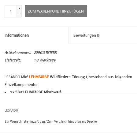
+
ZUM WARENKORB HINZUFÜGEN
-
Informationen
Bewertungen
(0)
Artikelnummer::
20901611318101
Lieferzeit:
1-3 Werktage
LESANDO Mio!
LEHMFARBE
Wildflieder - Tönung 1
, bestehend aus folgenden
Einzelkomponenten:
1 x 5 kg LEHMFARBE Mischweiß
1 x 100g VOLLTON Wildflieder
Verbrauch:
1-lagig ca. 120 - 150 gr/m², 2-lagig ca. 180- 260 gr/m²
(*)
LESANDO
Reichweite:
1-lagig ca. 33 - 41m², 2-lagig ca. 19 - 27 m²
(*)
Zur Wunschliste hinzufügen
/
Zum Vergleich hinzufügen
/
Drucken
(*)
Verbräuche sind stark abhängig vom Untergrund und den
Ausführungsvarianten. Der
Lesando Verbrauchsrechner
hilft Ihnen, den