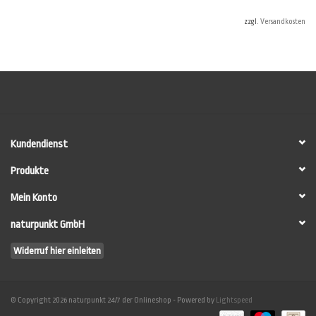
individuellen
Materialbedarf für Ihr Projekt zu ermitteln.
zzgl.
Versandkosten
Dennoch können im Verbrauchsrechner nicht alle Umstände vor Ort
berücksichtigt werden. Vor allem nicht die individuellen Verbrauchswerte des
Anwenders. Machen Sie im Zweifel auf einer Testwand (mind. 10 m²) eine
Anstrichprobe, um die Verbräuche sicher zu ermitteln.
HINWEIS: Die einzelnen Komponenten werden
NICHT
fertig gemischt
ausgeliefert sondern erst unmittelbar vor der Verarbeitung durch den
Kundendienst
Anwender zusammengemischt (siehe
LESANDO-Mio!-Anwenderleitfaden
).
Produkte
Mein Konto
naturpunkt GmbH
Widerruf hier einleiten
© Copyright 2026 naturpunkt 24/7 der Onlineshop - Powered by
Lightspeed