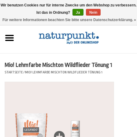
Wir benutzen Cookies nur für interne Zwecke um den Webshop zu verbessern.
Ist das in Ordnung?
Ja
Nein
0 Artikel - 0,00 €
Für weitere Informationen beachten Sie bitte unsere Datenschutzerklärung. »
Startseite
Lesando Mio!
Mio! Lehmfarbe Mischton Wildflieder Tönung 1
Werkzeuge
STARTSEITE
/
MIO! LEHMFARBE MISCHTON WILDFLIEDER TÖNUNG 1
Website